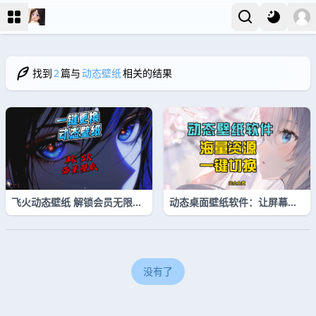
找到
2
篇与
动态壁纸
相关的结果
飞火动态壁纸 解锁会员无限制
动态桌面壁纸软件：让屏幕风
版
景随心情而变
没有了