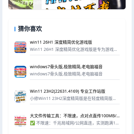
中小学教学pdf电子版,免费一键下载,操作简单
猜你喜欢
win11 26H1 深度精简优化游戏版
Win11 26H1 深度精简优化游戏版是专为游戏玩
家、性能爱好者打造的定制操作系统，基于官方
原版26H1内核深度改良，在保留原版系统稳定性
windows7骨头版,极致精简,老电脑福音
与全部核心功能的基础上全面优化。系...
windows7骨头版,极致精简,老电脑福音
Win11 23H2(22631.4169) 专业工作站版
小修Win11 23H2深度精简版是在轻度精简版基
础上优化的极限精简版，小修Windows 11 23H
2专业工作站版专为追求最高性能的游戏主机、
大文件传输工具：不限速，点对点直传100MB/
多开虚拟机及开发测试环境优化...
s，支持手机、电脑、平板
✅ 不限速：千兆局域网/公网直连，实测跑满10
0MB/s✅ 无中转：文件不经过任何服务器，隐