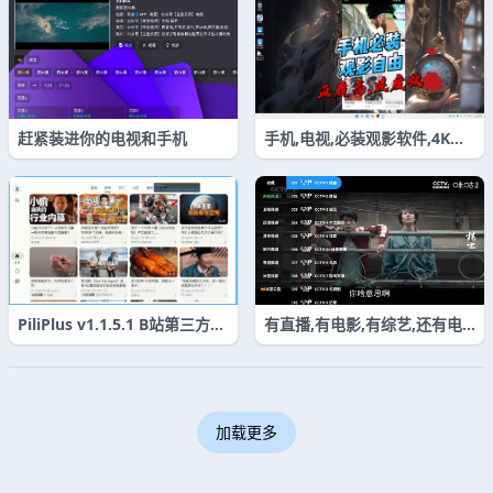
赶紧装进你的电视和手机
手机,电视,必装观影软件,4K蓝
光画质,流畅不卡顿
PiliPlus v1.1.5.1 B站第三方A
有直播,有电影,有综艺,还有电
PP 支持横屏
视剧
加载更多