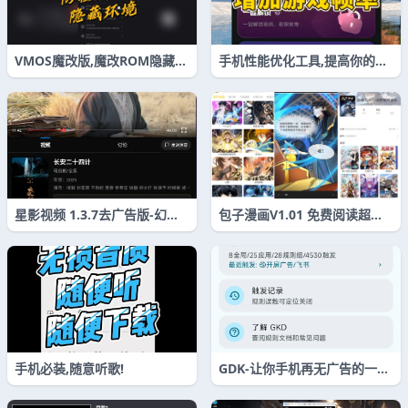
VMOS魔改版,魔改ROM隐藏环
手机性能优化工具,提高你的游
境防检测,自带ROOT加XP框架
戏帧率
星影视频 1.3.7去广告版-幻幻
包子漫画V1.01 免费阅读超多
喵
漫画
手机必装,随意听歌!
GDK-让你手机再无广告的一个
小APP