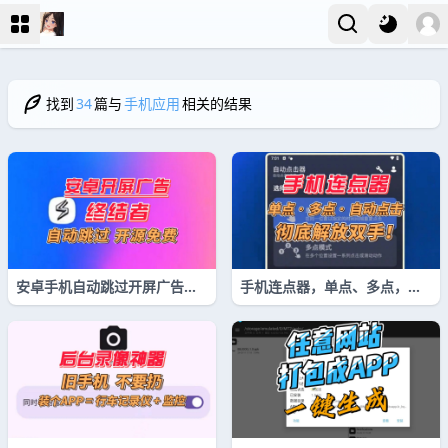
找到
34
篇与
手机应用
相关的结果
安卓手机自动跳过开屏广告，
手机连点器，单点、多点，设
开源免费，顽固开屏广告终结
置一次自动点击，重复任务全
者
托管