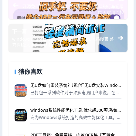
开源免费后台录像工具，一台旧手机 =免费的行车记录
仪 + 家用监控
下一篇
windows11 26H2 专业工作站精简优化版,流畅爆表,兼
容性稳定,适合长期主力系统
猜你喜欢
无U盘如何重装系统？超详细无U盘安装Window
s系统教程
已打包一系列软件对于许多电脑用户来说，在没
有U盘的情况下重装系统似乎是一项不可能完成
的任务。但事实上，借助一些强大的工具和正确
windows系统性能优化工具,优化超300项,系统
的步骤，您可以轻松实现无U盘系统重装。本教
速度游戏体验提升30%
程将...
专为Windows系统打造的高效性能优化工具，一
站式解决系统卡顿、响应缓慢、游戏掉帧等常见
问题，无需专业技术，小白也能轻松操作。工具
PDF工具箱：免费离线，内置OCR格式互转合并
覆盖超300项精准优化项目，涵盖系统核心设...