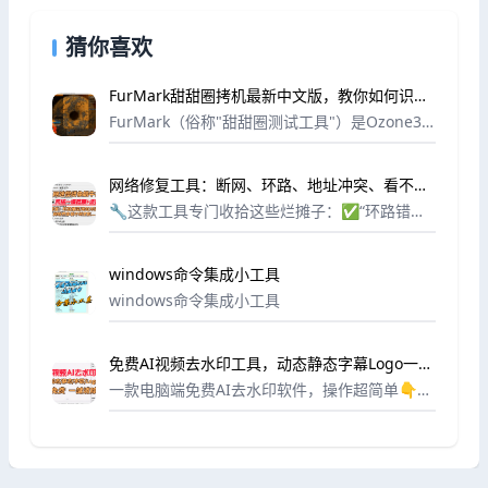
猜你喜欢
FurMark甜甜圈拷机最新中文版，教你如何识别
显卡暗病教程
FurMark（俗称"甜甜圈测试工具"）是Ozone3D
团队推出的专业显卡检测软件，专门用于评估显
卡的极限性能与稳定性表现。这款工具通过渲染
网络修复工具：断网、环路、地址冲突、看不到
复杂的3D毛发特效场景，能够快速将...
主机……一个工具全帮你搞定
🔧这款工具专门收拾这些烂摊子：✅“环路错误”
修复：自动检测并清除多余路由条目✅“地址冲
突”修复：强制释放并重新获取唯一IP✅“网络共
windows命令集成小工具
享看不到主机”修复：恢复SMB服务与计算机...
windows命令集成小工具
免费AI视频去水印工具，动态静态字幕Logo一键
无痕消除，自媒体人必备
一款电脑端免费AI去水印软件，操作超简单👇✅
AI智能识别：自动检测视频中的文字水印、图片
Logo、动态动画，精准擦除✅ 无痕去除：保留
原画质，不模糊不残影，1080P/4K...