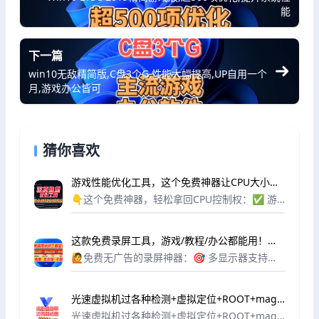
能
下一篇
win10无敌精简版,C盘3个G,性能大幅提高,UP自用一个
月,游戏办公皆可
猜你喜欢
游戏性能优化工具，这个免费神器让CPU大小核
不再“摆烂”，电脑性能完全释放
👇这个免费神器，轻松拿回CPU控制权：✅ 游
戏强制绑定大核：把游戏牢牢锁在性能核(P-Cor
e)上，拒绝小核“摸鱼”✅ 后台进程“发配”小核：
这款免费录屏工具，游戏/教程/办公都能用！无
浏览器、直播软件统统扔到小核，不...
水印，不限时，功能强到离谱！
🙋免费无广告的录屏神器：🎯 多显示器支持
—— 主播、程序员、多屏办公党狂喜🎯 自由框
选区域 —— 想录哪里录哪里，拒绝多余画面🎯
光速虚拟机过各种检测+虚拟定位+ROOT+magis
自定义水印 —— 加自己的Logo/文字，...
k面具和优化
光速虚拟机过各种检测+虚拟定位+ROOT+magis