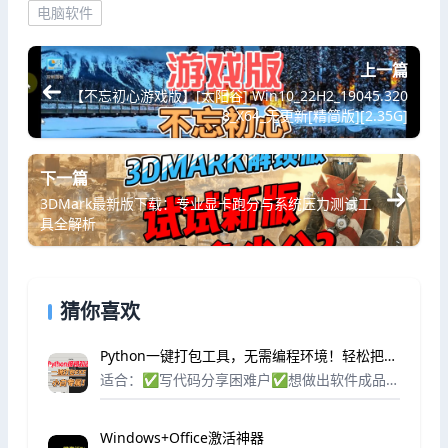
电脑软件
上一篇
【不忘初心游戏版】[太阳谷] Win10_22H2_19045.320
8_X64_无更新[精简版][2.35G]
下一篇
3DMark最新版下载：专业显卡跑分与系统压力测试工
具全解析
猜你喜欢
Python一键打包工具，无需编程环境！轻松把代
码打包成EXE可执行文件
适合：✅写代码分享困难户✅想做出软件成品的
新手✅不想被环境配置折磨的人✨双击即开的独
立应用
Windows+Office激活神器