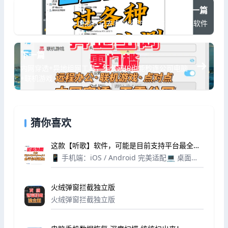
上一篇
vmware虚拟机已去虚拟化,防检测过各种游戏软件
下一篇
内网穿透+异地组网工具，无公网IP也能秒连公司电脑
+联机游戏
猜你喜欢
这款【听歌】软件，可能是目前支持平台最全、
体验最统一的一款
📱 手机端：iOS / Android 完美适配💻 桌面
端：Windows / macOS / Linux 原生体验它没有
什么花哨的社交功能，就是纯粹地让你听歌。✅
火绒弹窗拦截独立版
支持添加...
火绒弹窗拦截独立版