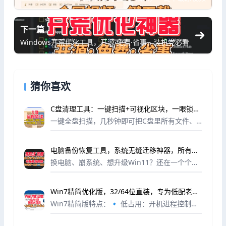
下一篇
Windows开荒优化工具，开源·免费·省事，装机党必看
猜你喜欢
C盘清理工具：一键扫描+可视化区块，一眼锁定
“空间刺客”
一键全盘扫描，几秒钟即可把C盘里所有文件、
文件夹按照占用空间大小，转化为彩色区块图
——每个区块代表一个文件或文件夹，区块越
电脑备份恢复工具，系统无缝迁移神器，所有程
大，占用的空间越多。哪款游戏偷偷缓存了几十
序+文件一键回来
GB？哪个...
换电脑、崩系统、想升级Win11？还在一个个装
软件、配环境变量、下代码库？这个备份恢复工
具让你告别重复劳动！👇✅ 备份：开发环境、
Win7精简优化版，32/64位直装，专为低配老电
代码库、环境变量、常用程序✅ 还原：新系统
脑打造
一...
Win7精简版特点：🔹 低占用：开机进程控制在
30个以内，CPU占用几乎为0🔹 超稳定：基于官
方原版制作，未精简核心功能，办公软件完美兼