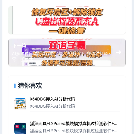
上一篇
U盘修复工具：一键解除锁定，检测U盘状态，修复坏扇
区
下一篇
AI多语种自动翻译双语字幕，离线可用 · 多语种互译 ·
零上手成本
猜你喜欢
X64DBG接入AI分析代码
X64DBG接入AI分析代码
狐狸面具+LSPosed模块模拟真机过检测软件+教
程。
狐狸面具+LSPosed模块模拟真机过检测软件+教