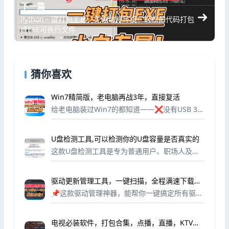
下一篇
Python一键打包工具，无需编程环境！轻松把代码打包
成EXE可执行文件
猜你喜欢
Win7精简版，老电脑再战3年，直接复活
给老电脑装过Win7的都知道——❌没有USB 3.0
驱动，进系统鼠标键盘不能用❌缺少运行库，软
件打不开❌各种预装垃圾，越用越卡这个版本一
U盘检测工具,可以检测你的U盘容量是否真实的
次性解决所有痛点：🔹 自带Intel/...
这款U盘检测工具是专为普通用户、职场人及数
码爱好者打造的实用工具，核心功能的就是精准
检测U盘真实容量，帮你避开商家扩容陷阱，守
驱动更新管理工具，一键扫描，全程满速下载无
护数据安全。市场上不少劣质U盘通过篡改固
限制，装机必备！
件，将小...
📌这款驱动管理神器，能帮你一键搞定所有驱动
问题：🖥️ 智能扫描：自动识别所有硬件，精准
找出缺失或过时的驱动📦 一键安装：批量安装
电视必装软件，打包合集，点播，直播，KTV样
所有驱动，无需逐个手动操作💾 备份还原：重