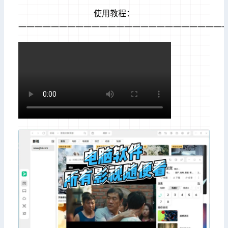
使用教程：
—————————————————————————