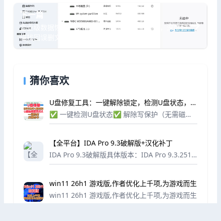
下一篇
企业级数据恢复，支持硬盘SSD/U盘/手机内存，深度扫
描找回误删文件！
猜你喜欢
U盘修复工具：一键解除锁定，检测U盘状态，修
复坏扇区
✅ 一键检测U盘状态✅ 解除写保护（无需磁盘
管理、不用cmd）✅ 修复坏扇区、逻辑坏道✅
恢复因损坏丢失的数据操作超简单：选U盘 → 点
【全平台】IDA Pro 9.3破解版+汉化补丁
修复 → 等完成
IDA Pro 9.3破解版具体版本：IDA Pro 9.3.2512
24注册脚本为那个py文件，安装好IDA后，放置
在ida安装目录下运行！然后把汉化文件复制到
win11 26h1 游戏版,作者优化上千项,为游戏而生
根目录打开I...
win11 26h1 游戏版,作者优化上千项,为游戏而生