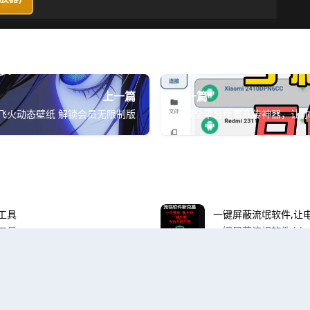
上一篇
下一篇
飞火动态壁纸 解锁会员无限制版
这款全平台免费互传神器，让你
工具
一键屏蔽流氓软件,让
工具
一键屏蔽流氓软件 blo
追求纯净上网体验的用
软件及不良插件，有效提
个界面搞定所有需求
pyinstaller自
复文件查找，还是PDF转换、剪贴
写好了Python程
打开这款神器，所有功能一目了
窗乱码……试试这个「