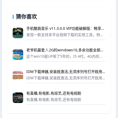
猜你喜欢
手机酷我音乐 v11.3.0.0 VIP功能破解版：畅享无
损音质与高级服务
发现一款支持多平台视频下载的实用工具，特此
分享给有需要的朋友。酷我音乐移动端，为您带
来无损品质音乐的免费试听与便捷下载服务。作
老爷机最爱,1.2G的windows10,多余功能全部精
为经典音乐播放应用，它集成了智能煲机、专业
简
蝰蛇音...
这个win10是UP用了5年的，I5 4代，4G内存，
跑着非常流畅。
IDM下载神器,安装既激活,无须序列号打开既用
拉满你的带宽
IDM下载神器,安装既激活,无须序列号打开既用
拉满你的带宽
有直播,有电影,有综艺,还有电视剧
有直播,有电影,有综艺,还有电视剧