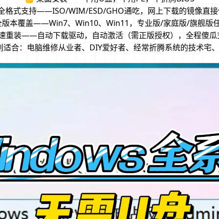
 全格式支持——ISO/WIM/ESD/GHO通吃，网上下载的镜像直
 全版本覆盖——Win7、Win10、Win11，专业版/家庭版/旗舰版
 极速重装——自动下载驱动，自动激活（需正版授权），全程傻瓜
特别适合：电脑维修从业者、DIY爱好者、经常折腾系统的技术宅