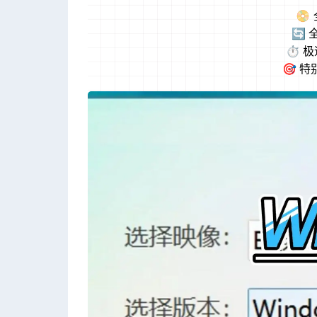
📀
🔄
⏱️
🎯 