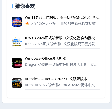
猜你喜欢
Win11游戏工作站版，零干扰+极致低延迟，拒
绝臃肿后台，游戏延迟砍半
🔥 这个“纯净天花板”，删掉那些该死的数据收
集，砍掉花里胡哨的广告，系统瞬间就像换了台
电脑！
IDA9.3 2026正式最新版中文汉化版,自动授权
ID9.3 2026正式最新版中文汉化版现已震撼发
布！作为行业领先的专业工具软件，本次更新不
仅带来了完整的中文汉化界面，更内置了革命性
Windows+Office激活神器
的自动授权功能，让您无需繁琐操作即可享受...
DragonKMS是一款简单好用的激活工具，支持
快速激活windows10和windows11，并且提供
了office2016至office365各个版本的下载和安
Autodesk AutoCAD 2027 中文破解版本
装，以及一...
AutoCAD2027最新版AutoCAD2027简体中文版.
三维机械设计软件Autodesk AutoCAD2027中文
破解版是欧特克全球著名的专业计算机辅助设计
软件,Au...